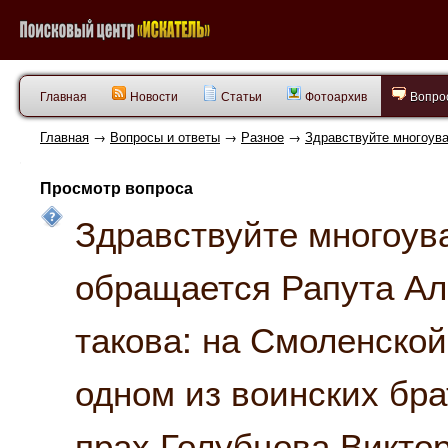
Главная
Новости
Статьи
Фотоархив
Вопрос
Главная
→
Вопросы и ответы
→
Разное
→
Здравствуйте многоув
Просмотр вопроса
Здравствуйте многоу
обращается Рапута Ал
такова: на Смоленской
одном из воинских бра
прах Голубцова Виктор