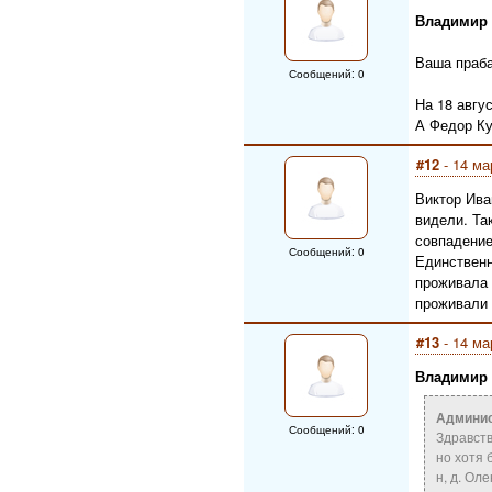
Владимир
Ваша праба
Сообщений: 0
На 18 авгу
А Федор Ку
#12
- 14 ма
Виктор Ива
видели. Та
совпадение
Сообщений: 0
Единственн
проживала 
проживали 
#13
- 14 ма
Владимир
Админис
Сообщений: 0
Здравств
но хотя 
н, д. Ол