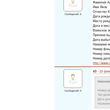
Фамилия А
Имя Яков
Отчество К
Сообщений: 0
Дата рожде
Место рожд
Дата и мес
Воинское з
Причина вы
Дата выбыт
Название 
Номер фон
Номер опис
Номер дела
http://www.
#3
- 23 фев
Никонов
Номер д
Сообщений: 0
Тип дон
Дата дон
Название