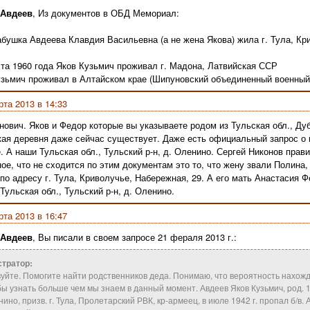
 Авдеев
, Из документов в ОБД Мемориал:
бушка Авдеева Клавдия Васильевна (а не жена Якова) жила г. Тула, Кр
ста 1960 года Яков Кузьмич проживал г. Мадона, Латвийская ССР
зьмич проживал в Алтайском крае (Шипуновский объединенный военный
рта 2013 в 14:33
нович. Яков и Федор которые вы указываете родом из Тульская обл., Дуб
кая деревня даже сейчас существует. Даже есть официальный запрос о 
. А наши Тульская обл., Тульский р-н, д. Оленино. Сергей Никонов прав
ое, что не сходится по этим документам это то, что жену звали Полина,
по адресу г. Тула, Криволучье, Набережная, 29. А его мать Анастасия 
Тульская обл., Тульский р-н, д. Оленино.
рта 2013 в 16:47
 Авдеев
, Вы писали в своем запросе 21 фераля 2013 г.:
тратор:
уйте. Помогите найти родственников деда. Понимаю, что вероятность нахож
бы узнать больше чем мы знаем в данный момент. Авдеев Яков Кузьмич, pод. 190
енино, пpизв. г. Тула, Пролетарский РВК, кр-армеец, в июле 1942 г. пропал б/