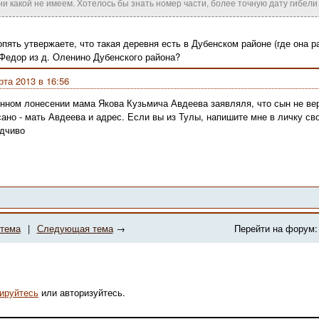
ни какой не имеем. Хотелось бы знать номер части, более точную дату гибели 
опять утвержаете, что такая деревня есть в Дубенском районе (где она ра
 Федор из д. Оленино Дубенского района?
рта 2013 в 16:56
нном лонесении мама Якова Кузьмича Авдеева заявляля, что сын не ве
сано - мать Авдеева и адрес. Если вы из Тулы, напишите мне в личку с
дчиво
тема
|
Следующая тема
→
Перейти на форум:
рируйтесь
или авторизуйтесь.