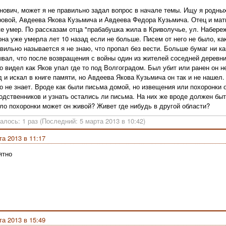
нович, может я не правильно задал вопрос в начале темы. Ищу я родны
овой, Авдеева Якова Кузьмича и Авдеева Федора Кузьмича. Отец и мат
е умер. По рассказам отца "прабабушка жила в Криволучье, ул. Набере
она уже умерла лет 10 назад если не больше. Писем от него не было, ка
авильно называется я не знаю, что пропал без вести. Больше бумаг ни ка
ывал, что после возвращения с войны один из жителей соседней деревн
то видел как Яков упал где то под Волгоградом. Был убит или ранен он н
д и искал в книге памяти, но Авдеева Якова Кузьмича он так и не наше
то не знает. Вроде как были письма домой, но извещения или похоронки 
родственников и узнать остались ли письма. На них же вроде должен быт
ло похоронки может он живой? Живет где нибудь в другой области?
алось: 1 раз (Последний: 5 марта 2013 в 10:42)
та 2013 в 11:17
ятно
та 2013 в 15:49