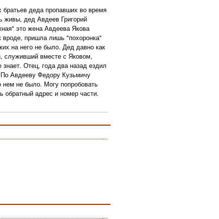
х братьев деда пропавших во время
ь живы, дед Авдеев Григорий
жная" это жена Авдеева Якова
к вроде, пришла лишь "похоронка"
ких на него не было. Дед давно как
и, служивший вместе с Яковом,
е знает. Отец, года два назад ездил
л. По Авдееву Федору Кузьмичу
о нем не было. Могу попробовать
ь обратный адрес и номер части.