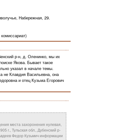
иволучье, Набережная, 29.
 комиссариат)
енский р-н, д. Оленинко, мы их
поиске Якова. Бывает такое
ильно указал в начале темы.
 а не Клавдия Васильевна, она
Федоровна и отец Кузьма Егорович
дения места захоронения нулевая,
5 г., Тульская обл., Дубенский р-
в. Авдеев Федор Кузьмич информации