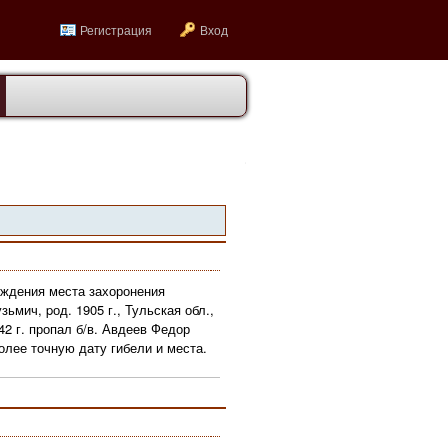
Регистрация
Вход
ождения места захоронения
ьмич, pод. 1905 г., Тульская обл.,
42 г. пропал б/в. Авдеев Федор
олее точную дату гибели и места.