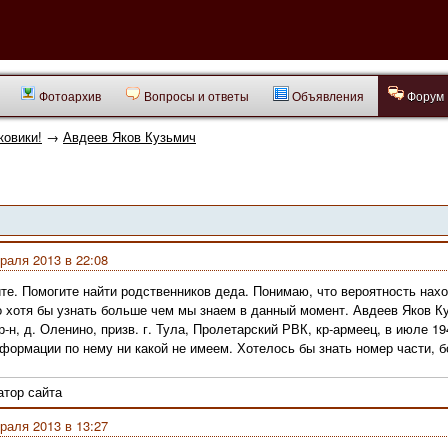
Фотоархив
Вопросы и ответы
Объявления
Форум
ковики!
→
Авдеев Яков Кузьмич
раля 2013 в 22:08
те. Помогите найти родственников деда. Понимаю, что вероятность нах
о хотя бы узнать больше чем мы знаем в данный момент. Авдеев Яков Куз
р-н, д. Оленино, пpизв. г. Тула, Пролетарский РВК, кр-армеец, в июле 19
формации по нему ни какой не имеем. Хотелось бы знать номер части, б
тор сайта
раля 2013 в 13:27