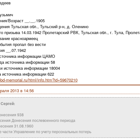
вдеев
узьмич
ния/Возраст __.__.1905
ения Тульская обл., Тульский р-н, д. Оленино
то призыва 14.03.1942 Пролетарский РВК, Тульская обл., г. Тула, Пролет
вание красноармеец
бытия пропал без вести
ия __.07.1942
источника информации ЦАМО
да источника информации 58
и источника информации 18004
 источника информации 622
obd-memorial.ru/html/info.htm?id=59670210
раля 2013 в 14:56
 Сергей:
онесения 938
есения Донесения послевоенного периода
есения 31.08.1960
 части Управление по учету персональных потерь