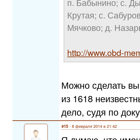
п. Бабынино; с. Ды
Крутая; с. Сабуров
Мячково; д. Назар
http://www.obd-mem
Можно сделать выв
из 1618 неизвестн
дело, судя по док
#15
- 8 февраля 2014 в 21:42
Я думаю, что имен