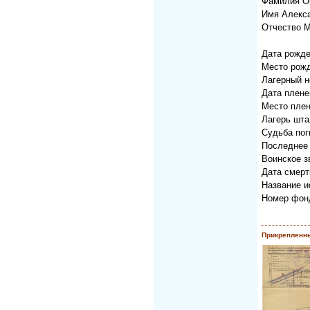
Фамилия О
Имя Алекс
Отчество 
Дата рожде
Место рож
Лагерный н
Дата плене
Место плен
Лагерь шта
Судьба пог
Последнее
Воинское з
Дата смерт
Название 
Номер фонд
Прикрепленн