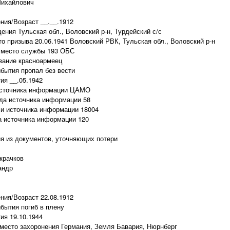
Михайлович
ния/Возраст __.__.1912
ения Тульская обл., Воловский р-н, Турдейский с/с
то призыва 20.06.1941 Воловский РВК, Тульская обл., Воловский р-н
 место службы 193 ОБС
вание красноармеец
бытия пропал без вести
ия __.05.1942
источника информации ЦАМО
да источника информации 58
и источника информации 18004
 источника информации 120
 из документов, уточняющих потери
крачков
андр
ния/Возраст 22.08.1912
бытия погиб в плену
ия 19.10.1944
место захоронения Германия, Земля Бавария, Нюрнберг