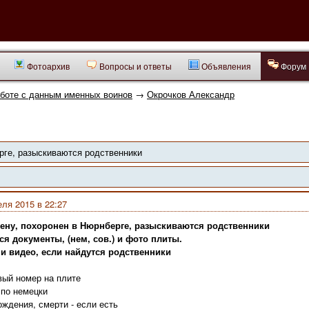
Фотоархив
Вопросы и ответы
Объявления
Форум
аботе с данным именных воинов
→
Окрочков Александр
рге, разыскиваются родственники
еля 2015 в 22:27
лену, похоронен в Нюрнберге, разыскиваются родственники
я документы, (нем, сов.) и фото плиты.
 и видео, если найдутся родственники
вый номер на плите
 по немецки
ождения, смерти - если есть