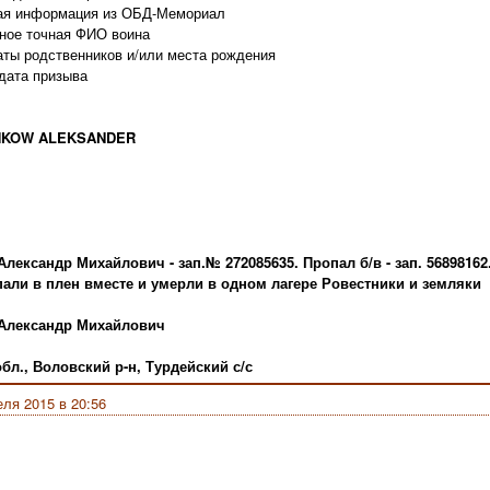
ная информация из ОБД-Мемориал
ное точная ФИО воина
аты родственников и/или места рождения
 дата призыва
HKOW ALEKSANDER
лександр Михайлович - зап.№ 272085635. Пропал б/в - зап. 5689816
пали в плен вместе и умерли в одном лагере Ровестники и земляки
Александр Михайлович
бл., Воловский р-н, Турдейский с/с
еля 2015 в 20:56