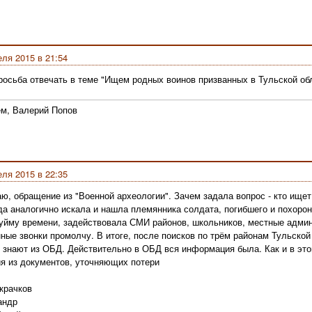
еля 2015 в 21:54
росьба отвечать в теме "Ищем родных воинов призванных в Тульской об
м, Валерий Попов
еля 2015 в 22:35
ю, обращение из "Военной археологии". Зачем задала вопрос - кто ищет
гда аналогично искала и нашла племянника солдата, погибшего и похорон
уйму времени, задействовала СМИ районов, школьников, местные админи
ные звонки промолчу. В итоге, после поисков по трём районам Тульской 
о знают из ОБД. Действительно в ОБД вся информация была. Как и в это
 из документов, уточняющих потери
крачков
андр