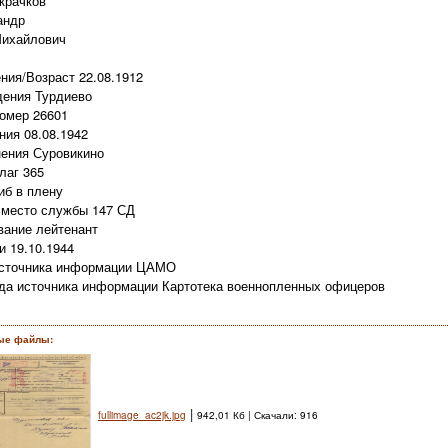
крачков
андр
Михайлович
ния/Возраст 22.08.1912
дения Турдиево
омер 26601
ния 08.08.1942
ения Суровикино
лаг 365
иб в плену
 место службы 147 СД
вание лейтенант
и 19.10.1944
источника информации ЦАМО
а источника информации Картотека военнопленных офицеров
ые файлы:
|
fullimage_ac2jk.jpg
942,01 Кб | Скачали: 916