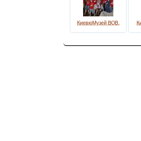
КиевюМузей ВОВ.
К