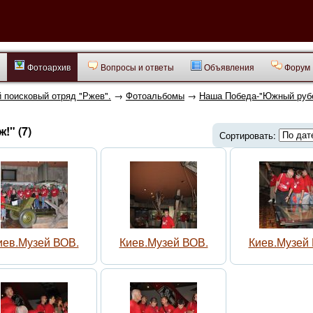
Фотоархив
Вопросы и ответы
Объявления
Форум
 поисковый отряд "Ржев".
→
Фотоальбомы
→
Наша Победа-"Южный руб
" (7)
Сортировать:
иев.Музей ВОВ.
Киев.Музей ВОВ.
Киев.Музей