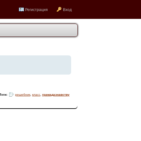
Регистрация
Вход
Теги:
решебник
,
класс
,
грамадазнавству