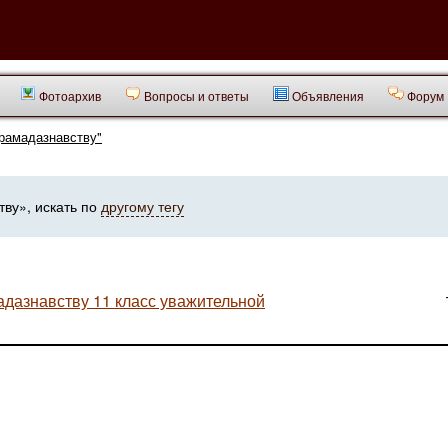
Фотоархив
Вопросы и ответы
Объявления
Форум
грамадазнавству"
ву», искать по
другому тегу
адазнавству 11 класс уважительной