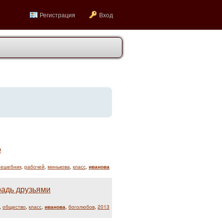
Регистрация
Вход
p
решебник
,
рабочей
,
минькова
,
класс
,
иванова
радь друзьями
,
общество
,
класс
,
иванова
,
боголюбов
,
2013