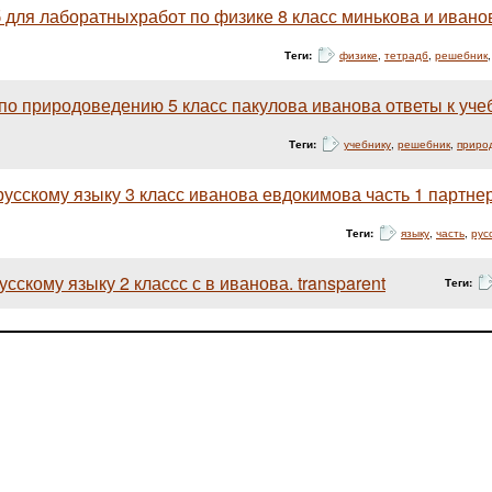
 для лаборатныхработ по физике 8 класс минькова и ивано
Теги:
физике
,
тетрадб
,
решебник
по природоведению 5 класс пакулова иванова ответы к уч
Теги:
учебнику
,
решебник
,
приро
усскому языку 3 класс иванова евдокимова часть 1 партне
Теги:
языку
,
часть
,
рус
скому языку 2 классс с в иванова. transparent
Теги: