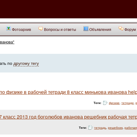
Фотоархив
Вопросы и ответы
Объявления
Форум
иванова"
ать по
другому тегу
о физике в рабочей тетради 8 класс минькова иванова hel
Теги:
физике
,
тетради
,
 класс 2013 год боголюбов иванова решебник рабочая тет
Теги:
тетрадь
,
решебник
,
рабочая