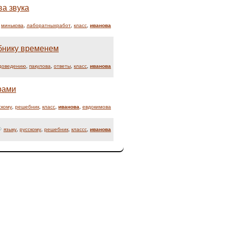
ва звука
,
минькова
,
лаборатныхработ
,
класс
,
иванова
ебнику временем
доведению
,
пакулова
,
ответы
,
класс
,
иванова
рами
скому
,
решебник
,
класс
,
иванова
,
евдокимова
языку
,
русскому
,
решебник
,
классс
,
иванова