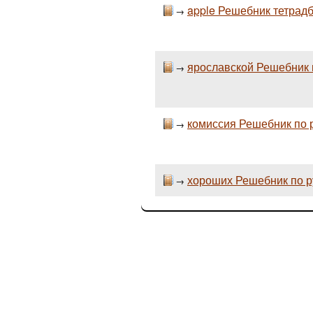
apple Решебник тетрадб
→
ярославской Решебник 
→
комиссия Решебник по р
→
хороших Решебник по рус
→