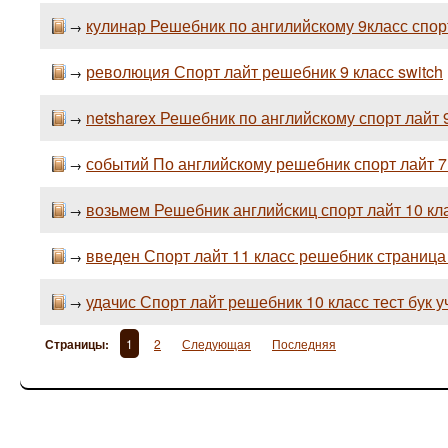
кулинар Решебник по ангилийскому 9класс спор
→
революция Спорт лайт решебник 9 класс switch
→
netsharex Решебник по английскому спорт лайт 
→
событий По английскому решебник спорт лайт 7
→
возьмем Решебник английскиц спорт лайт 10 кл
→
введен Спорт лайт 11 класс решебник страница 
→
удачис Спорт лайт решебник 10 класс тест бук 
→
Страницы:
1
2
Следующая
Последняя