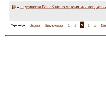
надеинская Решебник по математики мордкови
→
Страницы:
Первая
Предыдущая
1
2
3
4
5
Сл