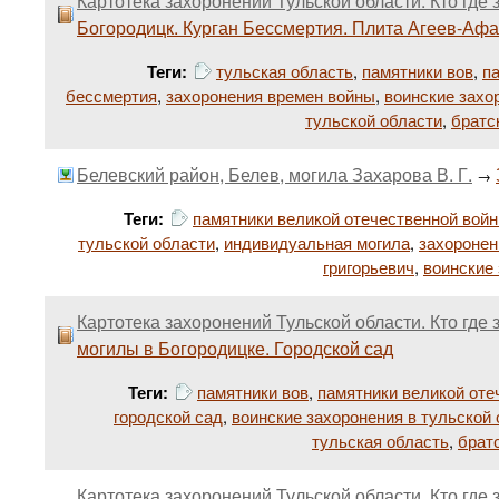
Картотека захоронений Тульской области. Кто где 
Богородицк. Курган Бессмертия. Плита Агеев-Аф
Теги:
тульская область
,
памятники вов
,
п
бессмертия
,
захоронения времен войны
,
воинские захо
тульской области
,
братс
Белевский район, Белев, могила Захарова В. Г.
→
Теги:
памятники великой отечественной вой
тульской области
,
индивидуальная могила
,
захоронен
григорьевич
,
воинские 
Картотека захоронений Тульской области. Кто где 
могилы в Богородицке. Городской сад
Теги:
памятники вов
,
памятники великой оте
городской сад
,
воинские захоронения в тульской
тульская область
,
брат
Картотека захоронений Тульской области. Кто где 