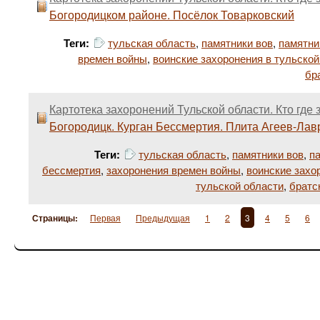
Богородицком районе. Посёлок Товарковский
Теги:
тульская область
,
памятники вов
,
памятни
времен войны
,
воинские захоронения в тульской
бр
Картотека захоронений Тульской области. Кто где 
Богородицк. Курган Бессмертия. Плита Агеев-Лав
Теги:
тульская область
,
памятники вов
,
п
бессмертия
,
захоронения времен войны
,
воинские захо
тульской области
,
братс
Страницы:
Первая
Предыдущая
1
2
3
4
5
6