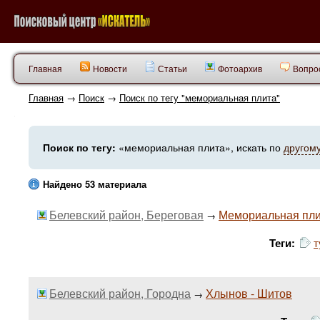
Главная
Новости
Статьи
Фотоархив
Вопрос
Главная
→
Поиск
→
Поиск по тегу "мемориальная плита"
Поиск по тегу:
«мемориальная плита», искать по
другому
Найдено 53 материала
Белевский район, Береговая
Мемориальная плит
→
Теги:
т
Белевский район, Городна
Хлынов - Шитов
→