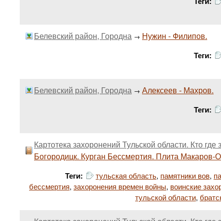
Теги:
Белевский район, Городна
Нужин - Филипов.
→
Теги:
Белевский район, Городна
Алексеев - Махров.
→
Теги:
Картотека захоронений Тульской области. Кто где 
Богородицк. Курган Бессмертия. Плита Макаров-
Теги:
тульская область
,
памятники вов
,
п
бессмертия
,
захоронения времен войны
,
воинские захо
тульской области
,
братс