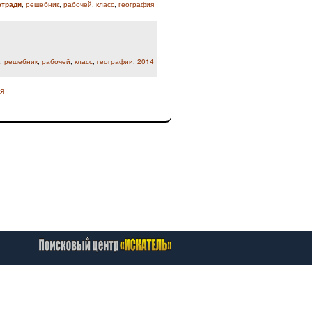
етради
,
решебник
,
рабочей
,
класс
,
география
,
решебник
,
рабочей
,
класс
,
географии
,
2014
я