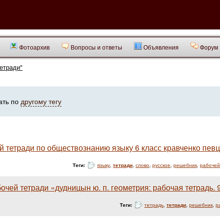
Фотоархив
Вопросы и ответы
Объявления
Форум
тетради"
ать по
другому тегу
ей тетради по обществознанию языку 6 класс кравченко пев
Теги:
языку
,
тетради
,
слово
,
русское
,
решебник
,
рабочей
очей тетради «дудницын ю. п. геометрия: рабочая тетрадь. 
Теги:
тетрадь
,
тетради
,
решебник
,
р