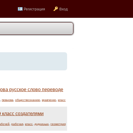
Регистрация
Вход
цова русское слово переводе
,
певцова
,
обществознанию
,
кравченко
,
класс
9 класс создателями
абочей
,
рабочая
,
класс
,
дудницын
,
геометрия