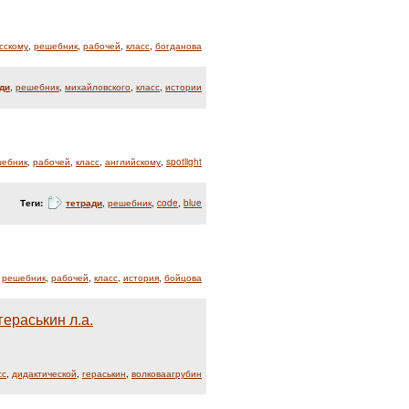
сскому
,
решебник
,
рабочей
,
класс
,
богданова
ди
,
решебник
,
михайловского
,
класс
,
истории
ебник
,
рабочей
,
класс
,
английскому
,
spotlight
Теги:
тетради
,
решебник
,
code
,
blue
,
решебник
,
рабочей
,
класс
,
история
,
бойцова
гераськин л.а.
сс
,
дидактической
,
гераськин
,
волковаагрубин