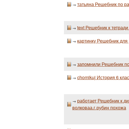
татьяна Решебник по ра
→
text Решебник к тетради
→
картинку Решебник для р
→
запомнили Решебник по
→
chomikuj История 6 кла
→
работает Решебник к дид
→
волковаа.г.рубин похожа