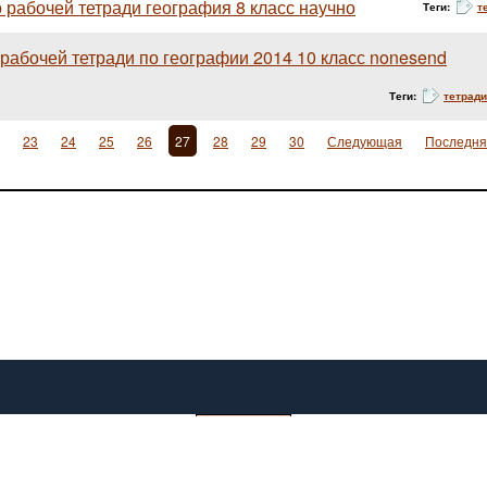
рабочей тетради география 8 класс научно
Теги:
т
 рабочей тетради по географии 2014 10 класс nonesend
Теги:
тетради
23
24
25
26
27
28
29
30
Следующая
Последня