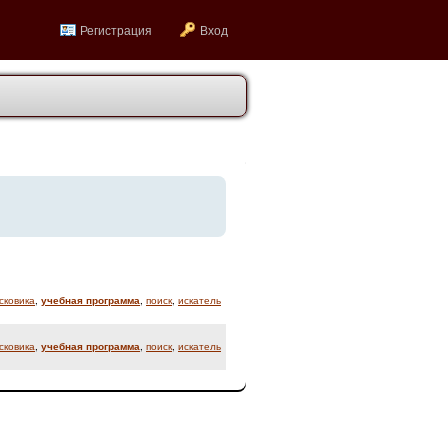
Регистрация
Вход
сковика
,
учебная программа
,
поиск
,
искатель
сковика
,
учебная программа
,
поиск
,
искатель