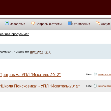
Фотоархив
Вопросы и ответы
Объявления
Форум
учебная программа"
рамма», искать по
другому тегу
Программа УПЛ "Искатель-2012"
Теги:
школа пои
"Школа Поисковика" - УПЛ "Искатель-2012"
Теги:
школа пои