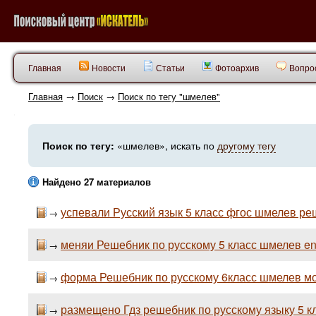
Главная
Новости
Статьи
Фотоархив
Вопрос
Главная
→
Поиск
→
Поиск по тегу "шмелев"
Поиск по тегу:
«шмелев», искать по
другому тегу
Найдено 27 материалов
успевали Русский язык 5 класс фгос шмелев ре
→
меняи Решебник по русскому 5 класс шмелев en
→
форма Решебник по русскому 6класс шмелев м
→
размещено Гдз решебник по русскому языку 5 к
→