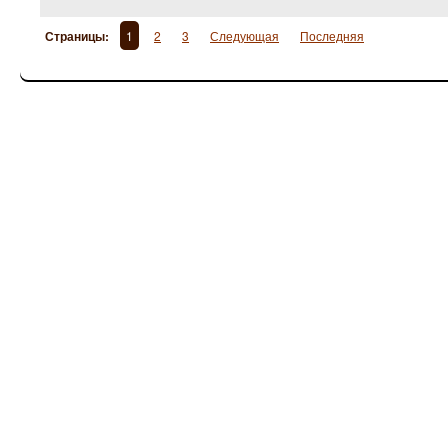
Страницы:
1
2
3
Следующая
Последняя