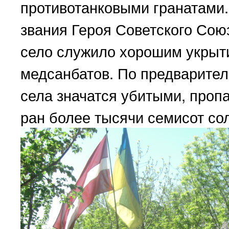
противотанковыми гранатами. 
звания Героя Советского Сою
село служило хорошим укрыт
медсанбатов. По предварител
села значатся убитыми, проп
ран более тысячи семисот со