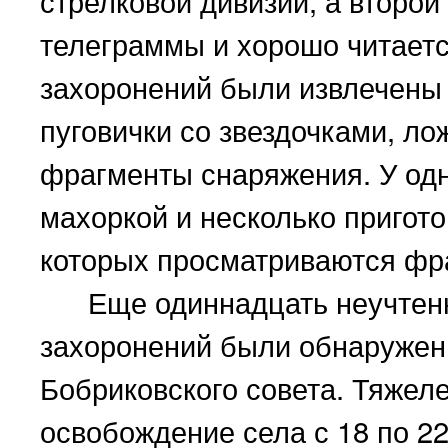
стрелковой дивизии, а второ
телеграммы и хорошо читает
захоронений были извлечены з
пуговички со звездочками, ло
фрагменты снаряжения. У одн
махоркой и несколько пригото
которых просматриваются фр
Еще одиннадцать неучтенны
захоронений были обнаружены
Бобриковского совета. Тяжел
освобождение села с 18 по 22