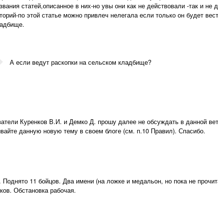
звания статей,описанное в них-но увы они как не действовали -так и не
торий-по этой статье можно привлеч нелегала если только он будет вес
адбище.
А если ведут раскопки на сельском кладбище?
атели Куренков В.И. и Демко Д. прошу далее не обсуждать в данной ве
вайте данную новую тему в своем блоге (см. п.10 Правил). Спасибо.
. Поднято 11 бойцов. Два имени (на ложке и медальон, но пока не прочи
ков. Обстановка рабочая.