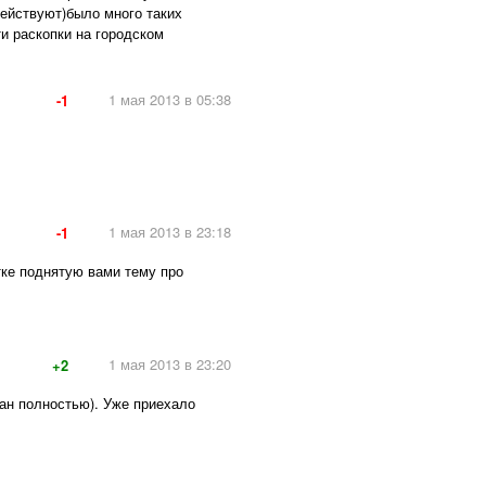
 действуют)было много таких
ти раскопки на городском
1 мая 2013 в 05:38
-1
1 мая 2013 в 23:18
-1
тке поднятую вами тему про
1 мая 2013 в 23:20
+2
тан полностью). Уже приехало