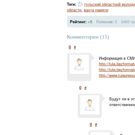
Теги:
тульский областной молод
области
,
вахта памяти
Рейтинг:
+5
Голосов:
5
2463 п
Комментарии (15)
0
#
Информация в СМИ
http://tula.bezforma
http://tula.bezformat
http://www.tulapress
0
#
Будут ли в э
ответственно
0
#