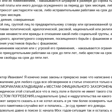
 или их поминовением, - наказываются штрафом в размере до сорока ты
ной платы или иного дохода осужденного за период до трех месяцев, л
 трехсот шестидесяти часов, либо исправительными работами на срок до
 трех месяцев.
е деяния, совершенные:
пой лиц, группой лиц по предварительному сговору или организованной г
отивам политической, идеологической, расовой, национальной или религ
вам ненависти или вражды в отношении какой-либо социальной группы, 
урного, архитектурного сооружения, посвященного борьбе с фашизмом 
ения участников борьбы с фашизмом;
именением насилия или с угрозой его применения, - наказываются ограни
бо принудительными работами на срок до пяти лет, либо арестом на срок
м свободы на срок до пяти лет.
ктор Иванович! Я конечно знаю законы и прекрасно знаю что написанно 
жалению для любого суда все обговоренное в статье относится толь
ЕМОРИАЛАМ,КЛАДБИЩАМ и МЕСТАМ ОФИЦИАЛЬНОГО ЗАХОРОНЕНИЯ-о
идически этой статьей,все что в лесу,поле и болоте не имеет такого
СТОМ ПОГРЕБЕНИЯ,cледовательно (увы) и надругательства ни какого 
жет запросто сказать-а я не хотел искать и уж тем более осквернять чьи
кого памятника-случайно вот и попались....)и суд примет его доводы.
довольно давно в поиске (с начала 90хх годов-ситуация так и осталась 