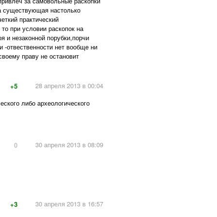
 привлеч за самовольные раскопки
 а существующая настолько
четкий практический
 то при условии раскопок на
оя и незаконной порубки,порчи
 -отвественности нет вообще ни
своему праву не остановит
28 апреля 2013 в 00:04
+5
еского либо археологического
30 апреля 2013 в 08:09
0
30 апреля 2013 в 16:57
+3