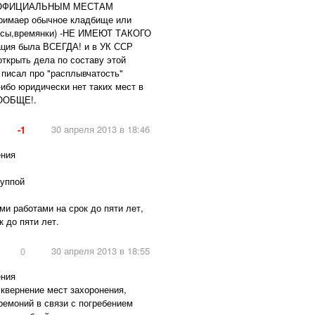
нно к ОФИЦИАЛЬНЫМ МЕСТАМ
римаер обычное кладбище или
бросы,времянки) -НЕ ИМЕЮТ ТАКОГО
ция была ВСЕГДА! и в УК ССР
ткрыть дела по составу этой
писал про "расплывчатость"
-ибо юридически нет таких мест в
ВООБЩЕ!.
30 апреля 2013 в 18:46
-1
ения
руппой
ми работами на срок до пяти лет,
 до пяти лет.
30 апреля 2013 в 18:55
0
ения
квернение мест захоронения,
емоний в связи с погребением