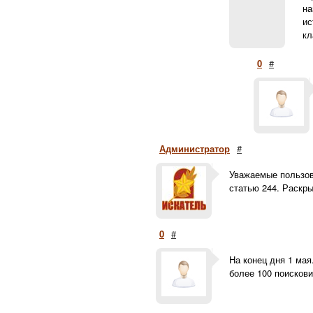
на
ис
кл
0
#
Администратор
#
Уважаемые пользов
статью 244. Раскры
0
#
На конец дня 1 мая
более 100 поискови