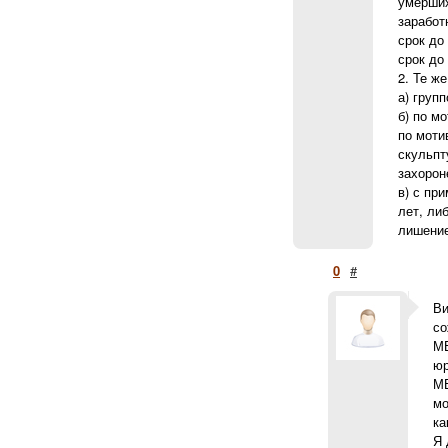
умерших
заработ
срок до
срок до
2. Те ж
а) груп
б) по м
по моти
скульпт
захорон
в) с пр
лет, ли
лишение
0
#
Ви
со
М
юр
МЕ
мо
ка
Я 