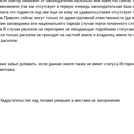
исит Виктор Иванович от законодателей,насколько мне известно сейчас
невозможно (так как отсутсвует в первую очередь законодательная база
чата что подвести под нее еще ни кому не удавалось)также отсутсвует 
м.Привлеч сейчас могут только по адмистративной отвественности (да и
рии заповедника или национального парка)в случае порчи почвенного сл
в.В случае раскопок на териториях не обладающих подобными статусами
сли только раскопки не проходят на частной земле и владелец земли по 
 раскопок.
кже забыл добавить -если данная земля также не имеет статуса Историч
мятника.
 Надругательство над телами умерших и местами их захоронения