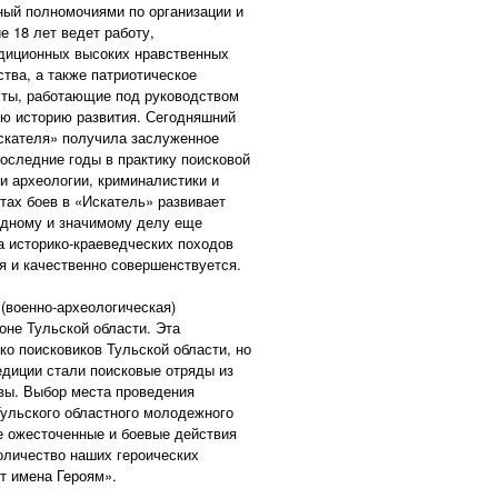
ный полномочиями по организации и
е 18 лет ведет работу,
адиционных высоких нравственных
тва, а также патриотическое
сты, работающие под руководством
ую историю развития. Сегодняшний
Искателя» получила заслуженное
оследние годы в практику поисковой
и археологии, криминалистики и
тах боев в «Искатель» развивает
одному и значимому делу еще
а историко-краеведческих походов
ся и качественно совершенствуется.
(военно-археологическая)
не Тульской области. Эта
ко поисковиков Тульской области, но
едиции стали поисковые отряды из
квы. Выбор места проведения
Тульского областного молодежного
е ожесточенные и боевые действия
оличество наших героических
т имена Героям».