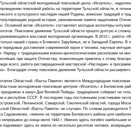
Тульский областной молодежный поисковый центр «Искатель», наделен
проведению поисковой работы на территории Тульской области, в течени
ческого и культурного наследия нашей Родины, воинских традиций и тр
 популяризацию родной истории, увековечение памяти защитников Отечес
н. Основной актив «Искателя» составляют молодые волонтеры-энтузиа
ологов. Поисковое движение Тульской области прошло долгую и сложн
 развивающаяся массовая молодежная организация. В 2012 г. работа «
 только нашей страны и Ближнего Зарубежья, но и Западной Европы. В п
е передовые достижения современной науки и техники, научные методик
и. Наряду с традиционными военно-археологическими раскопками на мес
огибших при защите Отечества, позволяющие привлечь к этому благор
ежде всего, работа реставрационной мастерской «Наследие» и программ
а». Благодаря этому поисковое движение Тульской области расширяет
этапом Областной «Вахты Памяти» является Международная поисковая 
областным молодежным поисковым центром «Искатель» в Белевском райо
праздниках в канун Дня Великой Победы, традиционно собирает не толь
сии и республик СССР. В последние годы постоянными участниками эксп
Костромской, Пензенской, Самарской, Смоленской областей, города Мос
ьской Областной «Вахты Памяти» не случаен. По словам руководителя 
са Садовникова, «именно на территории Белевского района шли наиболе
 непрерывно до конца июля 1943 г. Именно здесь погибло наибольшее к
ки поднимают здесь из земли по несколько десятков человек, возвращаю