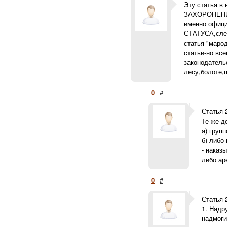
Эту статья в
ЗАХОРОНЕНИЙ 
именно офици
СТАТУСА,след
статья "маро
статьи-но вс
законодательс
лесу,болоте,
0
#
Статья 
Те же д
а) груп
б) либо
- наказ
либо ар
0
#
Статья 
1. Надр
надмоги