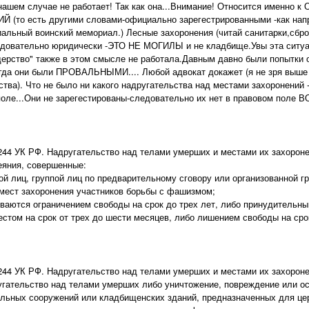
 нашем случае не работает! Так как она...Внимание! Относится име
(то есть другими словами-официально зарегестрированными -как нап
альный воинский мемориал.) Лесные захоронения (читай санитарки,с
овательно юридически -ЭТО НЕ МОГИЛЫ и не кладбище.Увы эта ситуа
дерство" также в этом смысле не работала.Давным давно были попытки о
егда они были ПРОВАЛЬНЫМИ.... Любой адвокат докажет (я не зря выше 
тва). Что не было ни какого надругательства над местами захоронений 
поле...Они не зарегестированы-следовательно их нет в правовом поле 
244 УК РФ. Надругательство над телами умерших и местами их захорон
еяния, совершенные:
пой лиц, группой лиц по предварительному сговору или организованной г
 мест захоронения участников борьбы с фашизмом;
ываются ограничением свободы на срок до трех лет, либо принудительны
естом на срок от трех до шести месяцев, либо лишением свободы на срок
244 УК РФ. Надругательство над телами умерших и местами их захорон
угательство над телами умерших либо уничтожение, повреждение или ос
льных сооружений или кладбищенских зданий, предназначенных для цер