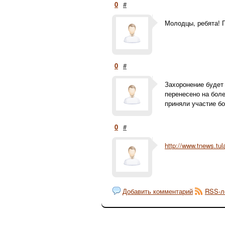
0
#
Молодцы, ребята! 
0
#
Захоронение будет 
перенесено на боле
приняли участие бо
0
#
http://www.tnews.tul
Добавить комментарий
RSS-л