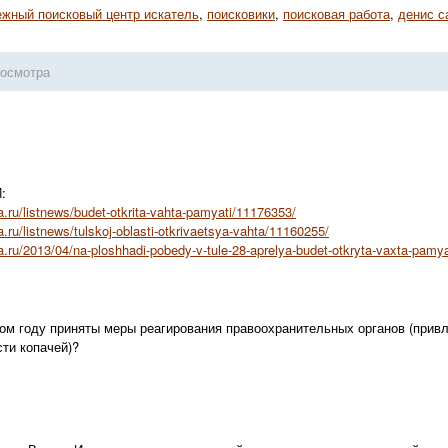
ежный поисковый центр искатель
,
поисковики
,
поисковая работа
,
денис с
росмотра
:
ta.ru/listnews/budet-otkrita-vahta-pamyati/11176353/
a.ru/listnews/tulskoj-oblasti-otkrivaetsya-vahta/11160255/
a.ru/2013/04/na-ploshhadi-pobedy-v-tule-28-aprelya-budet-otkryta-vaxta-pamya
том году приняты меры реагирования правоохранительных органов (привл
сти копачей)?