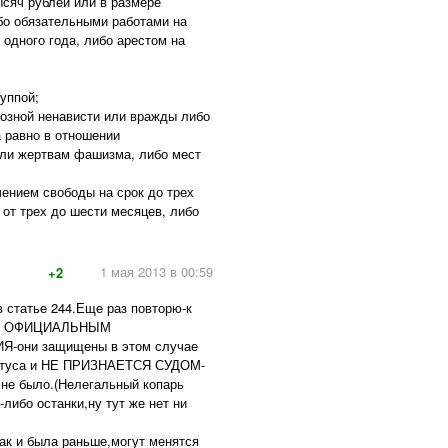
сяч рублей или в размере
ибо обязательными работами на
 одного года, либо арестом на
руппой;
иозной ненависти или вражды либо
а равно в отношении
или жертвам фашизма, либо мест
чением свободы на срок до трех
 от трех до шести месяцев, либо
1 мая 2013 в 00:59
+2
в статье 244.Еще раз повторю-к
ко к ОФИЦИАЛЬНЫМ
ни защищены в этом случае
 статуса и НЕ ПРИЗНАЕТСЯ СУДОМ-
не было.(Нелегальный копарь
-либо останки,ну тут же нет ни
как и была раньше,могут менятся