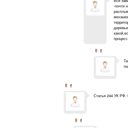
Все зав
-почти 
расплыв
механиз
террито
деревье
какой,е
процесс
0
#
Та
па
0
#
Статья 244 УК РФ.
0
#