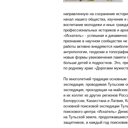
направленную на сохранение истори
начал нашего общества, изучение и
воспитание молодежи и иных гражда
профессиональных историков и архе
«Искатель» - успешная и динамично
признание в научном сообществе не
работы активно внедряются наиболе
антропологии, геодезии и топографи
новые формы увековечения памяти п
больше детей и подростков. Это, пр
по родному краю «Дорогами мужеств
По многолетней традиции основным 
экспедиция, проводимая Тульским 
экспедиция, проходящая на майских 
и их коллег из других регионов Рос
Белоруссии, Казахстана и Латвии, 
основной поисковой экспедиции Тул
поискового центра «Искатель» Дени
на Тульской земле, продолжавшиеся
защитников, и каждый год поискови